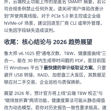
外，云端校正功能上传的是匿名 SMART 摘要，若公
司合规条例禁止任何外发，请关闭“用户体验改善计
划”并使用离线版。对于 PCIe 5.0 新主控或企业级
NVMe-oF 场景，建议回退至厂商 CLI 或带外管理，
以免因字段缺失造成误判。
收尾：核心结论与 2026 趋势展望
鲁大师 v6.1025 把“通电次数、TBW、健康度曲线”三
合一，能在 30 秒内生成带时间戳的 PDF，是目前国
行 Windows 平台下
最快捷的审计级取证方案
。只要
避开 USB 转接、RAID、加密盘三大盲区，其数据足
够应对二手交易、企业巡检与质保换新。
展望 2026 年，预计官方将上线“云端 TBW 校正”与
“碳排放折算”两项功能，健康度算法可能从静态阈值
改为动态模型。若你对历史报告一致性要求极高，建