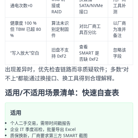
通电次数=0
接或
SATA/NVMe
工具补
RAID
接口
测
健康度 100 %
算法未识
以厂商
对比厂商工
但 TBW 已超 80
别定制固
为准并
具百分比
%
件
备注
查看
旧盘不支
忽略该
“写入放大”空白
SMART 是
持 0xF2
字段
否缺 0xF2
出现差异时，优先检查链路而非质疑软件；多数“对
不上”都能通过换接口、换工具得到合理解释。
适用/不适用场景清单：快速自查表
适用
个人二手交易，需带时间戳报告
企业 IT 季度巡检，批量导出 Excel
质保换新，厂商要求第三方 SMART 截图