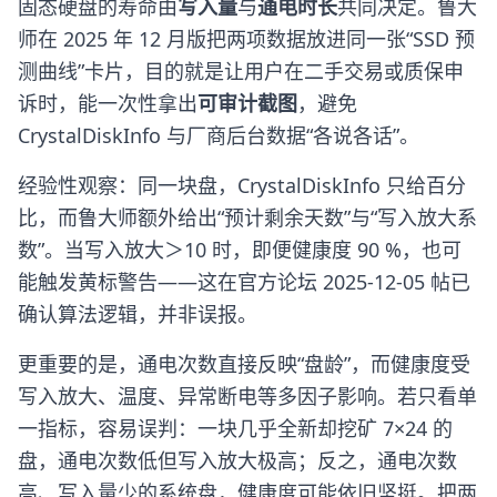
固态硬盘的寿命由
写入量
与
通电时长
共同决定。鲁大
师在 2025 年 12 月版把两项数据放进同一张“SSD 预
测曲线”卡片，目的就是让用户在二手交易或质保申
诉时，能一次性拿出
可审计截图
，避免
CrystalDiskInfo 与厂商后台数据“各说各话”。
经验性观察：同一块盘，CrystalDiskInfo 只给百分
比，而鲁大师额外给出“预计剩余天数”与“写入放大系
数”。当写入放大＞10 时，即便健康度 90 %，也可
能触发黄标警告——这在官方论坛 2025-12-05 帖已
确认算法逻辑，并非误报。
更重要的是，通电次数直接反映“盘龄”，而健康度受
写入放大、温度、异常断电等多因子影响。若只看单
一指标，容易误判：一块几乎全新却挖矿 7×24 的
盘，通电次数低但写入放大极高；反之，通电次数
高、写入量少的系统盘，健康度可能依旧坚挺。把两