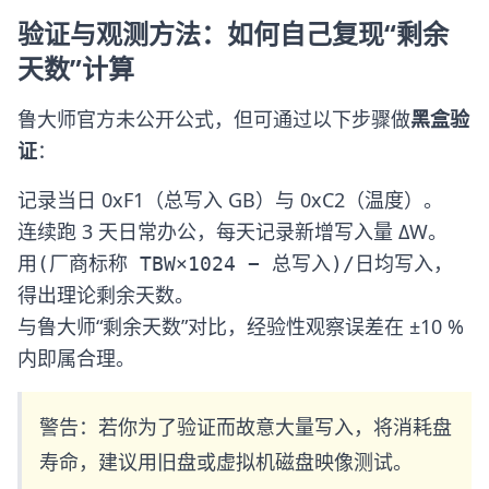
验证与观测方法：如何自己复现“剩余
天数”计算
鲁大师官方未公开公式，但可通过以下步骤做
黑盒验
证
：
记录当日 0xF1（总写入 GB）与 0xC2（温度）。
连续跑 3 天日常办公，每天记录新增写入量 ΔW。
用
，
(厂商标称 TBW×1024 − 总写入)/日均写入
得出理论剩余天数。
与鲁大师“剩余天数”对比，经验性观察误差在 ±10 %
内即属合理。
警告：若你为了验证而故意大量写入，将消耗盘
寿命，建议用旧盘或虚拟机磁盘映像测试。