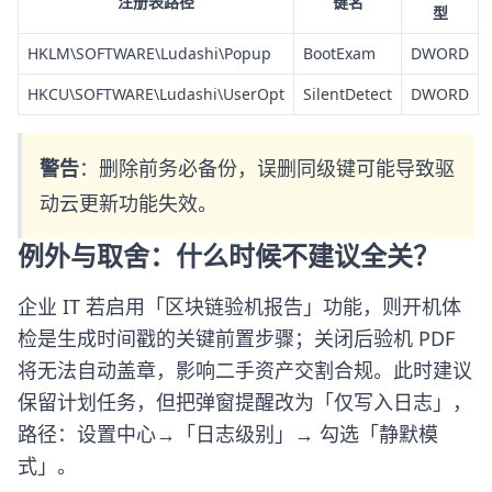
注册表路径
键名
型
HKLM\SOFTWARE\Ludashi\Popup
BootExam
DWORD
HKCU\SOFTWARE\Ludashi\UserOpt
SilentDetect
DWORD
警告
：删除前务必备份，误删同级键可能导致驱
动云更新功能失效。
例外与取舍：什么时候不建议全关？
企业 IT 若启用「区块链验机报告」功能，则开机体
检是生成时间戳的关键前置步骤；关闭后验机 PDF
将无法自动盖章，影响二手资产交割合规。此时建议
保留计划任务，但把弹窗提醒改为「仅写入日志」，
路径：设置中心→「日志级别」→ 勾选「静默模
式」。