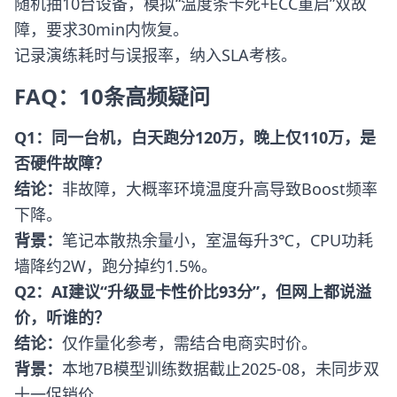
随机抽10台设备，模拟“温度条卡死+ECC重启”双故
障，要求30min内恢复。
记录演练耗时与误报率，纳入SLA考核。
FAQ：10条高频疑问
Q1：同一台机，白天跑分120万，晚上仅110万，是
否硬件故障？
结论：
非故障，大概率环境温度升高导致Boost频率
下降。
背景：
笔记本散热余量小，室温每升3℃，CPU功耗
墙降约2W，跑分掉约1.5%。
Q2：AI建议“升级显卡性价比93分”，但网上都说溢
价，听谁的？
结论：
仅作量化参考，需结合电商实时价。
背景：
本地7B模型训练数据截止2025-08，未同步双
十一促销价。