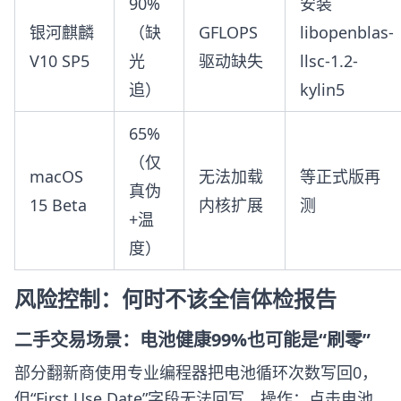
90%
安装
银河麒麟
（缺
GFLOPS
libopenblas-
V10 SP5
光
驱动缺失
llsc-1.2-
追）
kylin5
65%
（仅
macOS
无法加载
等正式版再
真伪
15 Beta
内核扩展
测
+温
度）
风险控制：何时不该全信体检报告
二手交易场景：电池健康99%也可能是“刷零”
部分翻新商使用专业编程器把电池循环次数写回0，
但“First Use Date”字段无法回写。操作：点击电池