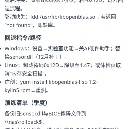
重启冲突：查看BIOS微码版本，若=0x12D，进入回
退流程。
驱动缺失：ldd /usr/lib/libopenblas.so→若返回
“not found”，即缺库。
回退指令/路径
Windows：设置→实验室功能→关AI硬件助手；替
换sensor.dll（12月补丁）。
Linux：卸载微码0x12D→降级至1.47；或体检页取
消“内存安全扫描”。
信创：yum install libopenblas-llsc-1.2-
kylin5.rpm→重测。
演练清单（季度）
备份旧sensor.dll与BIOS微码文件到
\\nas\rollback$。