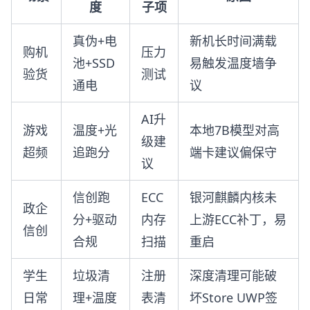
度
子项
真伪+电
新机长时间满载
购机
压力
池+SSD
易触发温度墙争
验货
测试
通电
议
AI升
游戏
温度+光
本地7B模型对高
级建
超频
追跑分
端卡建议偏保守
议
信创跑
ECC
银河麒麟内核未
政企
分+驱动
内存
上游ECC补丁，易
信创
合规
扫描
重启
学生
垃圾清
注册
深度清理可能破
日常
理+温度
表清
坏Store UWP签