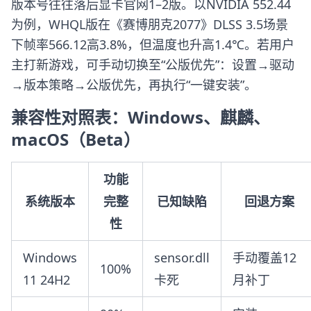
版本号往往落后显卡官网1–2版。以NVIDIA 552.44
为例，WHQL版在《赛博朋克2077》DLSS 3.5场景
下帧率566.12高3.8%，但温度也升高1.4℃。若用户
主打新游戏，可手动切换至“公版优先”：设置→驱动
→版本策略→公版优先，再执行“一键安装”。
兼容性对照表：Windows、麒麟、
macOS（Beta）
功能
系统版本
完整
已知缺陷
回退方案
性
Windows
sensor.dll
手动覆盖12
100%
11 24H2
卡死
月补丁