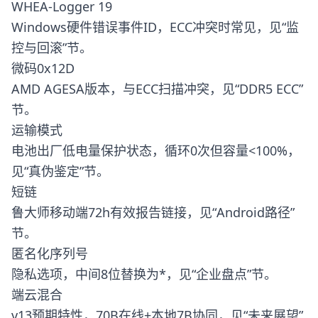
WHEA-Logger 19
Windows硬件错误事件ID，ECC冲突时常见，见“监
控与回滚”节。
微码0x12D
AMD AGESA版本，与ECC扫描冲突，见“DDR5 ECC”
节。
运输模式
电池出厂低电量保护状态，循环0次但容量<100%，
见“真伪鉴定”节。
短链
鲁大师移动端72h有效报告链接，见“Android路径”
节。
匿名化序列号
隐私选项，中间8位替换为*，见“企业盘点”节。
端云混合
v13预期特性，70B在线+本地7B协同，见“未来展望”