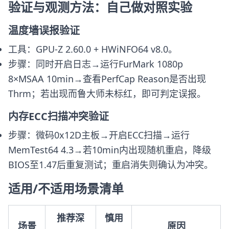
验证与观测方法：自己做对照实验
温度墙误报验证
工具：GPU-Z 2.60.0 + HWiNFO64 v8.0。
步骤：同时开启日志→运行FurMark 1080p
8×MSAA 10min→查看PerfCap Reason是否出现
Thrm；若出现而鲁大师未标红，即可判定误报。
内存ECC扫描冲突验证
步骤：微码0x12D主板→开启ECC扫描→运行
MemTest64 4.3→若10min内出现随机重启，降级
BIOS至1.47后重复测试；重启消失则确认为冲突。
适用/不适用场景清单
推荐深
慎用
场景
原因