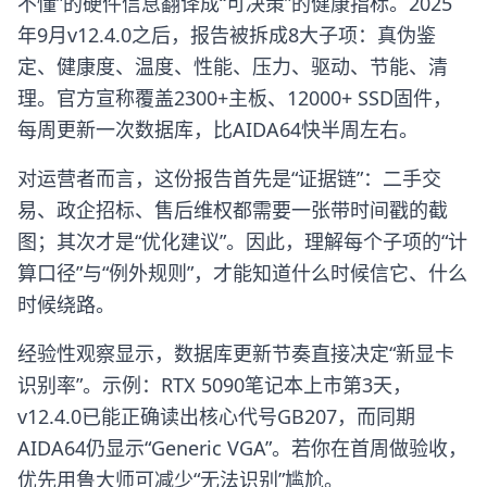
不懂”的硬件信息翻译成“可决策”的健康指标。2025
年9月v12.4.0之后，报告被拆成8大子项：真伪鉴
定、健康度、温度、性能、压力、驱动、节能、清
理。官方宣称覆盖2300+主板、12000+ SSD固件，
每周更新一次数据库，比AIDA64快半周左右。
对运营者而言，这份报告首先是“证据链”：二手交
易、政企招标、售后维权都需要一张带时间戳的截
图；其次才是“优化建议”。因此，理解每个子项的“计
算口径”与“例外规则”，才能知道什么时候信它、什么
时候绕路。
经验性观察显示，数据库更新节奏直接决定“新显卡
识别率”。示例：RTX 5090笔记本上市第3天，
v12.4.0已能正确读出核心代号GB207，而同期
AIDA64仍显示“Generic VGA”。若你在首周做验收，
优先用鲁大师可减少“无法识别”尴尬。