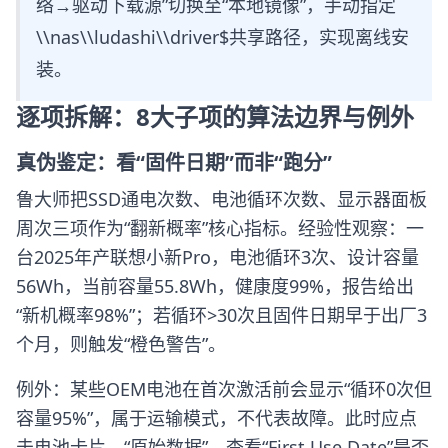
络→驱动下载源”切换至“本地镜像”，手动指定
\\nas\\ludashi\\driver$共享路径，实现离线安
装。
逐项拆解：8大子项的算法边界与例外
真伪鉴定：看“固件日期”而非“跑分”
鲁大师把SSD通电次数、电池循环次数、显示器面板
周次三项作为“翻新概率”核心指标。经验性观察：一
台2025年产联想小新Pro，电池循环3次、设计容量
56Wh，当前容量55.8Wh，健康度99%，报告给出
“新机概率98%”；若循环>30次且固件日期早于出厂3
个月，则触发“橙色警告”。
例外：某些OEM电池在首次激活前会显示“循环0次但
容量95%”，属于运输模式，不代表故障。此时应点
击电池卡片→“原始数据”→查看“First Use Date”是否