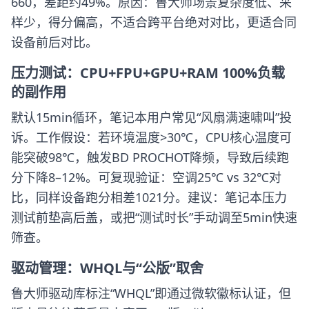
660，差距约49%。原因：鲁大师场景复杂度低、采
样少，得分偏高，不适合跨平台绝对对比，更适合同
设备前后对比。
压力测试：CPU+FPU+GPU+RAM 100%负载
的副作用
默认15min循环，笔记本用户常见“风扇满速啸叫”投
诉。工作假设：若环境温度>30℃，CPU核心温度可
能突破98℃，触发BD PROCHOT降频，导致后续跑
分下降8–12%。可复现验证：空调25℃ vs 32℃对
比，同样设备跑分相差1021分。建议：笔记本压力
测试前垫高后盖，或把“测试时长”手动调至5min快速
筛查。
驱动管理：WHQL与“公版”取舍
鲁大师驱动库标注“WHQL”即通过微软徽标认证，但