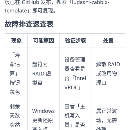
板已在 GitHub 发布，搜索「ludashi-zabbix-
template」即可复现。
故障排查速查表
现象
可能原因
验证步骤
处置
「寿
设备管理
命估
盘符为
解散 RAID
器查看是
算」
RAID 虚
或改用物
否「Intel
按钮
拟盘
理口
VROC」
灰色
剩余
查看「主
Windows
属正常波
天数
机写入
更新还原
动，无需
突然
量」是否
写入点
处理