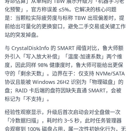
寿命估算」从单纯的 TBW 展示升级为「机器学习老
化预警」，官方称误差 ≤5%。它解决的核心问题
是：当颗粒实际疲劳度与标称 TBW 出现偏差时，提
前给出可量化的更换窗口，避免二手交易或关键工作
站的突发掉盘。
与 CrystalDiskInfo 的 SMART 阈值对比，鲁大师额
外引入「写入放大补偿」「温度-加速系数」两个维
度，因此同样 98% 健康度时，鲁大师可能给出更保
守的「剩余天数」。边界在于：仅支持 NVMe/SATA
协议且能被 Windows 26H2 识别为「物理磁盘」的
盘；RAID 卡后端的盘符因缺失直通 SMART，会被
标记为「不支持」。
经验性观察显示，升级后首次启动会对全盘做一次
「冷数据扫描」，耗时约 3~5 秒，此时任务管理器
会观察到 100% 磁盘占用，属一次性初始化行为，无