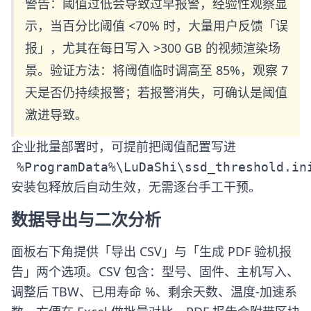
警告：阈值过低会导致过早报警，经验性观察显
示，当百分比阈值 <70% 时，大量用户反馈「误
报」，尤其在每日写入 >300 GB 的视频渲染场
景。验证方法：将阈值临时调高至 85%，观察 7
天是否仍持续报警；若报警消失，可确认是阈值
激进导致。
企业批量部署时，可提前把阈值配置写进
%ProgramData%\LuDaShi\ssd_threshold.in
安装包释放后自动生效，无需逐台手工干预。
数据导出与二次分析
面板右下角提供「导出 CSV」与「生成 PDF 验机报
告」两个选项。CSV 包含：型号、固件、主机写入、
调整后 TBW、已用寿命 %、剩余天数、温度-加速系