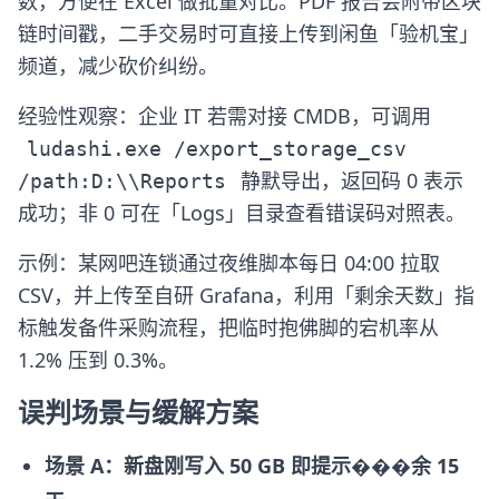
数，方便在 Excel 做批量对比。PDF 报告会附带区块
链时间戳，二手交易时可直接上传到闲鱼「验机宝」
频道，减少砍价纠纷。
经验性观察：企业 IT 若需对接 CMDB，可调用
ludashi.exe /export_storage_csv
静默导出，返回码 0 表示
/path:D:\\Reports
成功；非 0 可在「Logs」目录查看错误码对照表。
示例：某网吧连锁通过夜维脚本每日 04:00 拉取
CSV，并上传至自研 Grafana，利用「剩余天数」指
标触发备件采购流程，把临时抱佛脚的宕机率从
1.2% 压到 0.3%。
误判场景与缓解方案
场景 A：新盘刚写入 50 GB 即提示���余 15