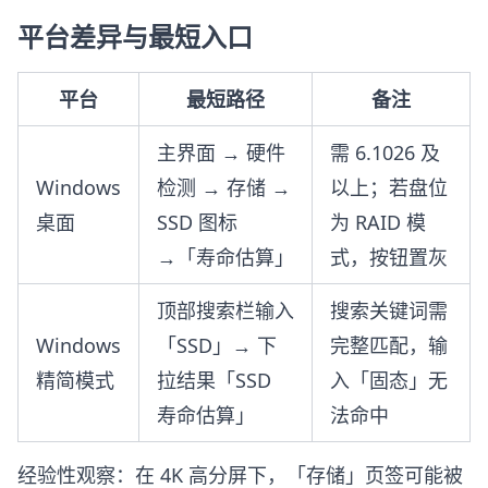
平台差异与最短入口
平台
最短路径
备注
主界面 → 硬件
需 6.1026 及
Windows
检测 → 存储 →
以上；若盘位
桌面
SSD 图标
为 RAID 模
→「寿命估算」
式，按钮置灰
顶部搜索栏输入
搜索关键词需
Windows
「SSD」→ 下
完整匹配，输
精简模式
拉结果「SSD
入「固态」无
寿命估算」
法命中
经验性观察：在 4K 高分屏下，「存储」页签可能被