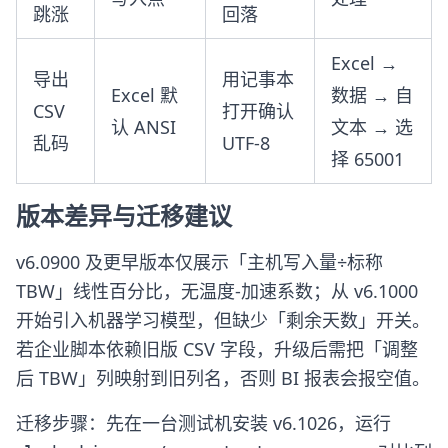
跳涨
回落
Excel →
导出
用记事本
Excel 默
数据 → 自
CSV
打开确认
认 ANSI
文本 → 选
乱码
UTF-8
择 65001
版本差异与迁移建议
v6.0900 及更早版本仅展示「主机写入量÷标称
TBW」线性百分比，无温度-加速系数；从 v6.1000
开始引入机器学习模型，但缺少「剩余天数」开关。
若企业脚本依赖旧版 CSV 字段，升级后需把「调整
后 TBW」列映射到旧列名，否则 BI 报表会报空值。
迁移步骤：先在一台测试机安装 v6.1026，运行