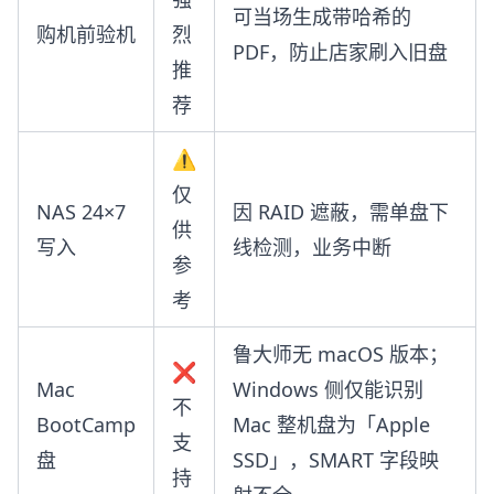
可当场生成带哈希的
购机前验机
烈
PDF，防止店家刷入旧盘
推
荐
⚠️
仅
NAS 24×7
因 RAID 遮蔽，需单盘下
供
写入
线检测，业务中断
参
考
鲁大师无 macOS 版本；
❌
Mac
Windows 侧仅能识别
不
BootCamp
Mac 整机盘为「Apple
支
盘
SSD」，SMART 字段映
持