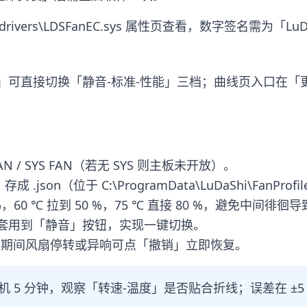
rivers\LDSFanEC.sys 属性页查看，数字签名需为「LuDaS
」可直接切换「静音-标准-性能」三档；曲线页入口在「
N / SYS FAN（若无 SYS 则主板未开放）。
n（位于 C:\ProgramData\LuDaShi\FanProfi
%，60 ℃ 拉到 50 %，75 ℃ 直接 80 %，避免中间徘
套用到「静音」按钮，实现一键切换。
认，若期间风扇停转或异响可点「撤销」立即恢复。
机 5 分钟，观察「转速-温度」是否贴合折线；误差在 ±5 