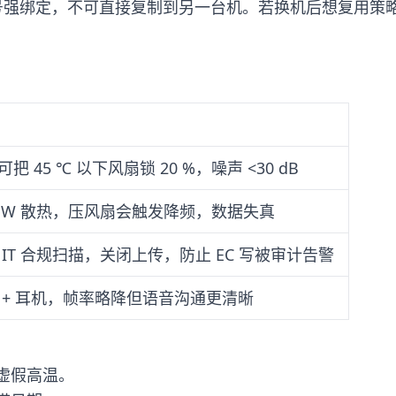
与主板型号强绑定，不可直接复制到另一台机。若换机后想复
把 45 ℃ 以下风扇锁 20 %，噪声 <30 dB
60 W 散热，压风扇会触发降频，数据失真
 IT 合规扫描，关闭上传，防止 EC 写被审计告警
 + 耳机，帧率略降但语音沟通更清晰
虚假高温。