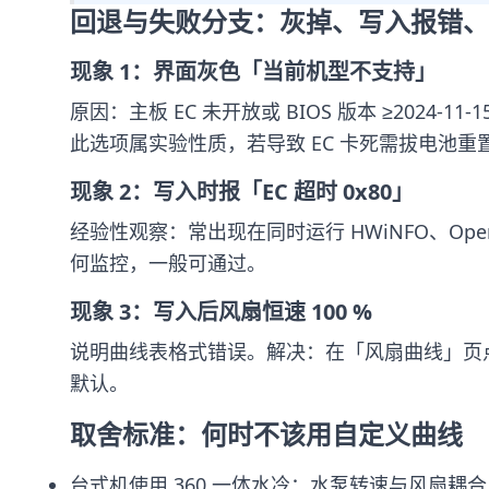
回退与失败分支：灰掉、写入报错、
现象 1：界面灰色「当前机型不支持」
原因：主板 EC 未开放或 BIOS 版本 ≥20
此选项属实验性质，若导致 EC 卡死需拔电池
现象 2：写入时报「EC 超时 0x80」
经验性观察：常出现在同时运行 HWiNFO、Ope
何监控，一般可通过。
现象 3：写入后风扇恒速 100 %
说明曲线表格式错误。解决：在「风扇曲线」页点「
默认。
取舍标准：何时不该用自定义曲线
台式机使用 360 一体水冷：水泵转速与风扇