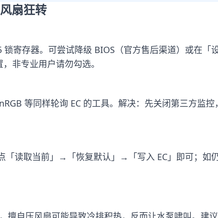
风扇狂转
24-11-15 锁寄存器。可尝试降级 BIOS（官方售后渠道
重置，非专业用户请勿勾选。
nRGB 等同样轮询 EC 的工具。解决：先关闭第三方监控
读取当前」→「恢复默认」→「写入 EC」即可；如仍无效，
耦合，擅自压风扇可能导致冷排积热，反而让水泵啸叫。建