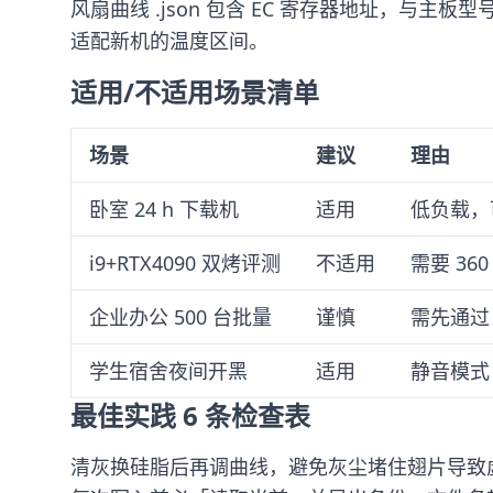
风扇曲线 .json 包含 EC 寄存器地址，
适配新机的温度区间。
适用/不适用场景清单
场景
建议
理由
卧室 24 h 下载机
适用
低负载，可
i9+RTX4090 双烤评测
不适用
需要 3
企业办公 500 台批量
谨慎
需先通过
学生宿舍夜间开黑
适用
静音模式
最佳实践 6 条检查表
清灰换硅脂后再调曲线，避免灰尘堵住翅片导致