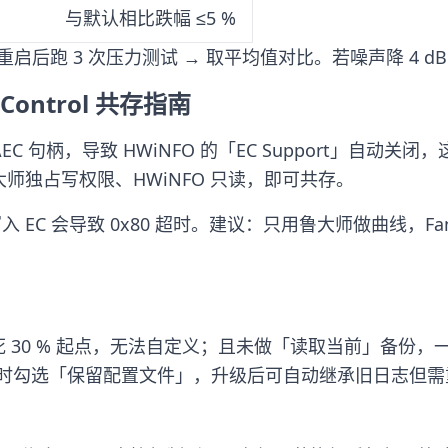
与默认相比跌幅 ≤5 %
启后跑 3 次压力测试 → 取平均值对比。若噪声降 4 dB
ontrol 共存指南
\EC 句柄，导致 HWiNFO 的「EC Support」自
让鲁大师独占写权限、HWiNFO 只读，即可共存。
入 EC 会导致 0x80 超时。建议：只用鲁大师做曲线，FanC
接写死 30 % 起点，无法自定义；且未做「读取当前」备
1，安装时勾选「保留配置文件」，升级后可自动继承旧日志但