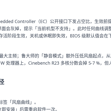
ded Controller（EC）公开接口下发占空比，生效
，则软件界面会灰掉，提示「当前机型不支持」。此时任何曲
活阶段生效，关机或休眠即失效，BIOS 级默认值会在
U 最大主频；鲁大师的「静音模式」额外压低风扇起点，从默认 
 W 处理器上，Cinebench R23 多核分数会掉 5-7 %，
径
标签「风扇曲线」。
「立即安装」后需重启软件一次。