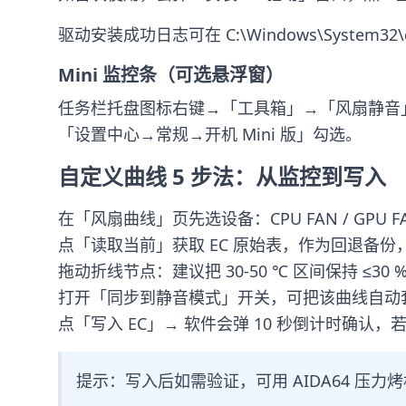
驱动安装成功日志可在 C:\Windows\System32\d
Mini 监控条（可选悬浮窗）
任务栏托盘图标右键→「工具箱」→「风扇静音
「设置中心→常规→开机 Mini 版」勾选。
自定义曲线 5 步法：从监控到写入
在「风扇曲线」页先选设备：CPU FAN / GPU FA
点「读取当前」获取 EC 原始表，作为回退备份，存成 .jso
拖动折线节点：建议把 30-50 ℃ 区间保持 ≤30 
打开「同步到静音模式」开关，可把该曲线自动
点「写入 EC」→ 软件会弹 10 秒倒计时确
提示：写入后如需验证，可用 AIDA64 压力烤