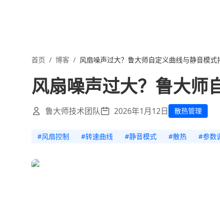
首页
/
博客
/
风扇噪声过大？鲁大师自定义曲线与静音模式
风扇噪声过大？鲁大师
鲁大师技术团队
2026年1月12日
散热管理
#
风扇控制
#
转速曲线
#
静音模式
#
散热
#
参数