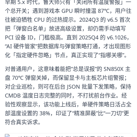
早期 5.x 时代，鲁大师只有「关闭所有温度警报」一
个总开关；遇到游戏本 GPU 瞬时撞温 87℃，用户往
往被迫牺牲 CPU 的过热提示。2024Q3 的 v6.5 首次
把「弹窗白名单」放进高级设置，却仍需手动填写
PCI 设备 ID，门槛极高。直到 2025Q4 的 v6.1026，
“AI 硬件管家”把数据库与弹窗策略打通，才出现图形
化「指定硬件忽略」节点，真正实现了“指哪关哪”。
对普通用户，这意味着能把“总是误报”的 SN850X 主
盘 70℃ 弹窗关掉，而保留显卡与主板芯片组警报；
对企业巡检，则可在后台 JSON 批量下发策略，保持
CMDB 温度日志完整的同时，不打扰前台作业。经
验性观察显示，该功能上线后，单硬件策略日活占全
部温度设置的 38%，印证了“精准屏蔽”比“一刀切”更
符合真实诉求。