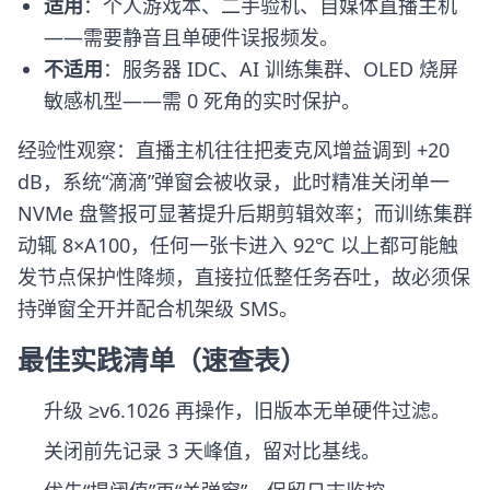
适用
：个人游戏本、二手验机、自媒体直播主机
——需要静音且单硬件误报频发。
不适用
：服务器 IDC、AI 训练集群、OLED 烧屏
敏感机型——需 0 死角的实时保护。
经验性观察：直播主机往往把麦克风增益调到 +20
dB，系统“滴滴”弹窗会被收录，此时精准关闭单一
NVMe 盘警报可显著提升后期剪辑效率；而训练集群
动辄 8×A100，任何一张卡进入 92℃ 以上都可能触
发节点保护性降频，直接拉低整任务吞吐，故必须保
持弹窗全开并配合机架级 SMS。
最佳实践清单（速查表）
升级 ≥v6.1026 再操作，旧版本无单硬件过滤。
关闭前先记录 3 天峰值，留对比基线。