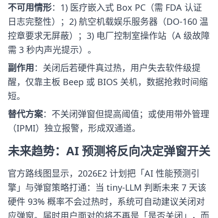
不可用情形
：1) 医疗嵌入式 Box PC（需 FDA 认证
日志完整性）；2) 航空机载娱乐服务器（DO-160 温
控章要求无屏蔽）；3) 电厂控制室操作站（A 级故障
需 3 秒内声光提示）。
副作用
：关闭后若硬件真过热，用户失去软件级提
醒，仅靠主板 Beep 或 BIOS 关机，数据抢救时间缩
短。
替代方案
：不关闭弹窗但提高阈值；或使用带外管理
（IPMI）独立报警，形成双通道。
未来趋势：AI 预测将反向决定弹窗开关
官方路线图显示，2026E2 计划把「AI 性能预测引
擎」与弹窗策略打通：当 tiny-LLM 判断未来 7 天该
硬件 93% 概率不会过热时，系统可自动建议关闭对
应弹窗。届时用户面对的将不再是「是否关闭」，而