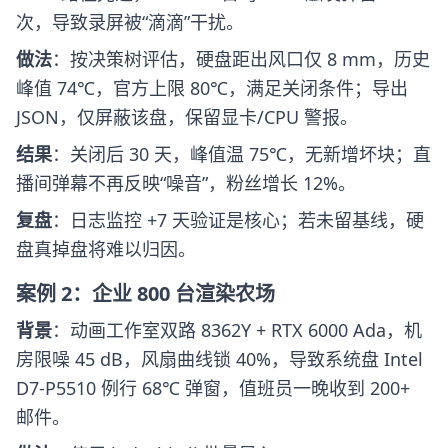
次，导致录屏被“滴滴”干扰。
做法
：按决策树评估，硬盘距出风口仅 8 mm，历史
峰值 74℃，官方上限 80℃，满足关闭条件；导出
JSON，仅屏蔽该盘，保留显卡/CPU 警报。
结果
：关闭后 30 天，峰值温 75℃，无新增坏块；直
播间弹幕不再反映“噪音”，粉丝增长 12%。
复盘
：日志监控 +7 天验证是核心；若未留基线，硬
盘真掉盘将难以归因。
案例 2：企业 800 台渲染农场
背景
：动画工作室双路 8362Y + RTX 6000 Ada，机
房限噪 45 dB，风扇曲线锁 40%，导致系统盘 Intel
D7-P5510 例行 68℃ 弹窗，值班员一晚收到 200+
邮件。