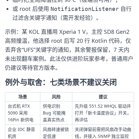
或 root 后使用
自行
NotificationListener
过滤含关键字通知（需开发经验）。
示例：某 KOL 直播用 Xperia 1 V，主控 SD8 Gen2
高频撞温，他选择 root 后写 20 行 Kotlin 代码，仅
丢弃含“UFS”关键字的通知，其余警报保留，7 天内
未出现翻车案例。此法仅供进阶玩家参考，普通用户
仍建议等待官方版本。
例外与取舍：七类场景不建议关闭
场景
风险
建议
台式机 RTX
供电识别
先升级 551.52 WHQL 驱动并
5090 采用
Bug 可能掩
打开「新卡温度协议」开关，
16Pin 新供电
盖真实热点
再评估
企业 IDC 静音
风扇转速被锁
关闭弹窗前需把风扇改手动曲
机房
定低速
线，并接入 SNMP 独立监控