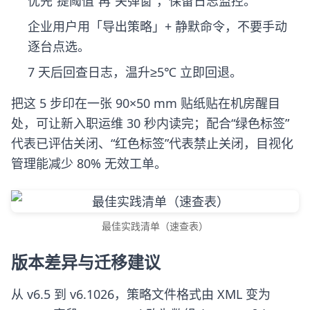
优先“提阈值”再“关弹窗”，保留日志监控。
企业用户用「导出策略」+ 静默命令，不要手动
逐台点选。
7 天后回查日志，温升≥5℃ 立即回退。
把这 5 步印在一张 90×50 mm 贴纸贴在机房醒目
处，可让新入职运维 30 秒内读完；配合“绿色标签”
代表已评估关闭、“红色标签”代表禁止关闭，目视化
管理能减少 80% 无效工单。
最佳实践清单（速查表）
版本差异与迁移建议
从 v6.5 到 v6.1026，策略文件格式由 XML 变为