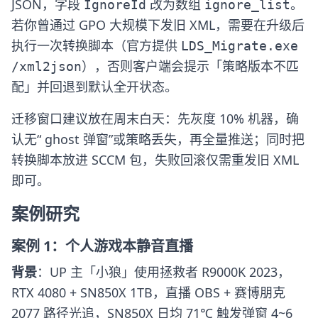
JSON，字段
改为数组
。
IgnoreId
ignore_list
若你曾通过 GPO 大规模下发旧 XML，需要在升级后
执行一次转换脚本（官方提供
LDS_Migrate.exe
），否则客户端会提示「策略版本不匹
/xml2json
配」并回退到默认全开状态。
迁移窗口建议放在周末白天：先灰度 10% 机器，确
认无“ ghost 弹窗”或策略丢失，再全量推送；同时把
转换脚本放进 SCCM 包，失败回滚仅需重发旧 XML
即可。
案例研究
案例 1：个人游戏本静音直播
背景
：UP 主「小狼」使用拯救者 R9000K 2023，
RTX 4080 + SN850X 1TB，直播 OBS + 赛博朋克
2077 路径光追，SN850X 日均 71℃ 触发弹窗 4~6