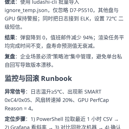
做法
：使用 ludashi-cli 批量导入
ignore_temp.json，仅忽略 D7-P5510，其他盘与
GPU 保持警报；同时把日志接到 ELK，设置 72℃ 二
级短信。
结果
：弹窗降到 0，值班邮件减少 94%；渲染任务平
均完成时间不变，盘寿命预测值无衰减。
复盘
：企业场景必须“策略池”集中管理，避免单台私
自回写导致版本漂移。
监控与回滚 Runbook
异常信号
：日志温升≥5℃、出现新 SMART
0xC4/0x05、风扇转速掉 20%、GPU PerfCap
Reason = 4。
定位步骤
：1) PowerShell 拉取最近 1 小时 CSV →
2) Grafana 看斜率 → 3) 对比同批次机器 → 4) 确认