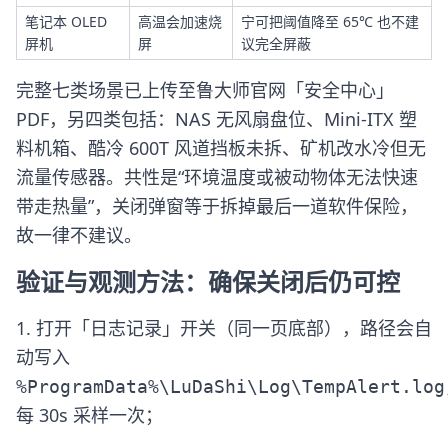
笔记本 OLED
高温会加速烧
宁可把阈值降至 65℃ 也不建
屏机
屏
议完全屏蔽
完整七类场景已上传至鲁大师官网「安全中心」
PDF，另四类包括：NAS 无风扇盘位、Mini-ITX 塑
料机箱、酷冷 600T 风道挡板未拆、矿机改水冷但无
流量传感器。共性是“环境温度或被动物体无法快速
带走热量”，关闭弹窗等于拆掉最后一道软件保险，
故一律不建议。
验证与观测方法：确保关闭后仍可控
1. 打开「日志记录」开关（同一页底部），路径会自
动写入
%ProgramData%\LuDaShi\Log\TempAlert.log
每 30s 采样一次；