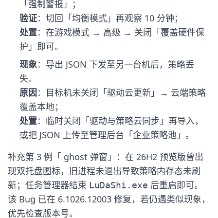
「强制警报」；
验证
：切回「均衡模式」再观察 10 分钟；
处置
：在游戏模式 → 高级 → 关闭「覆盖硬件保
护」即可。
现象
：导出 JSON 下发至另一台机后，策略丢
失。
原因
：目标机未关闭「驱动云更新」→ 云端策略
覆盖本地；
处置
：临时关闭「驱动与策略云同步」再导入，
或把 JSON 上传至管理后台「企业策略池」。
补充第 3 例「 ghost 弹窗」：在 26H2 预览版曾出
现双托盘图标，旧进程未退出导致策略内存态未刷
新；任务管理器结束
后重启即可。
LuDaShi.exe
该 Bug 已在 6.1026.12003 修复，若仍遇类似现象，
优先检查版本号。