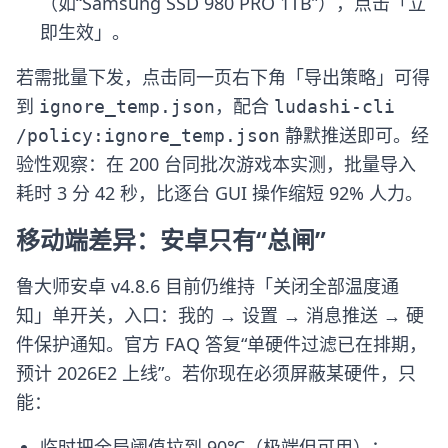
（如“Samsung SSD 980 PRO 1TB”），点击「立
即生效」。
若需批量下发，点击同一页右下角「导出策略」可得
到
，配合
ignore_temp.json
ludashi-cli
静默推送即可。经
/policy:ignore_temp.json
验性观察：在 200 台同批次游戏本实测，批量导入
耗时 3 分 42 秒，比逐台 GUI 操作缩短 92% 人力。
移动端差异：安卓只有“总闸”
鲁大师安卓 v4.8.6 目前仍维持「关闭全部温度通
知」单开关，入口：我的 → 设置 → 消息推送 → 硬
件保护通知。官方 FAQ 答复“单硬件过滤已在排期，
预计 2026E2 上线”。若你现在必须屏蔽某硬件，只
能：
临时把全局阈值拉到 90℃（极端但可用）；