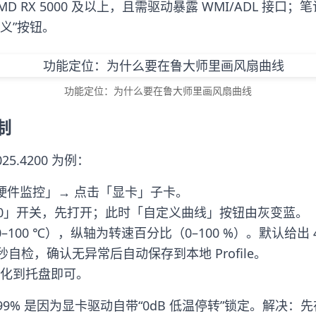
MD RX 5000 及以上，且需驱动暴露 WMI/ADL 接
义”按钮。
功能定位：为什么要在鲁大师里画风扇曲线
制
025.4200 为例：
硬件监控」→ 点击「显卡」子卡。
 2.0」开关，先打开；此时「自定义曲线」按钮由灰变蓝。
100 ℃），纵轴为转速百分比（0–100 %）。默认给出
自检，确认无异常后自动保存到本地 Profile。
化到托盘即可。
 是因为显卡驱动自带“0dB 低温停转”锁定。解决：先在 