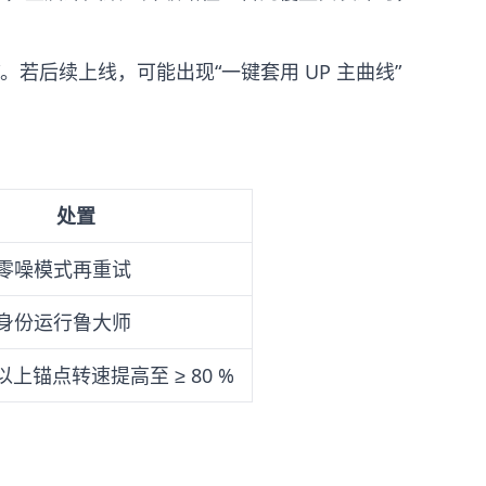
”。若后续上线，可能出现“一键套用 UP 主曲线”
处置
零噪模式再重试
身份运行鲁大师
 以上锚点转速提高至 ≥ 80 %