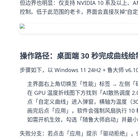
但边界也明显：仅支持 NVIDIA 10 系及以上、A
控制。低于此范围的老卡，界面会直接灰掉“自定
操作路径：桌面端 30 秒完成曲线绘
步骤如下，以 Windows 11 24H2 + 鲁大师 v6.1
主界面右上角切换至「性能」标签 → 左侧「
在 GPU 温度折线图下方找到「AI散热调度
点「自定义曲线」进入弹窗，横轴为温度（30–
画完后点「应用」，软件会强制风扇执行 10 秒
如需开机生效，勾选「随鲁大师启动」并最小
失败分支：若点击「应用」提示「驱动拒绝」，99%