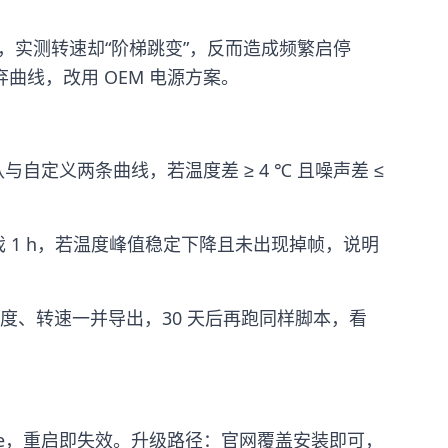
效，实测转速却“阶梯跳变”，反而造成频繁启停
，建议放弃曲线，改用 OEM 电源方案。
M。对比默认与自定义两条曲线，若温度差 ≥ 4 ℃ 且噪声差 ≤
戏 1 h，若温度峰值稳定下降且未出现掉帧，说明
PU 温度、转速一并导出，30 天后再跑同样脚本，看
ile，重启即失效。升级路径：官网覆盖安装即可，