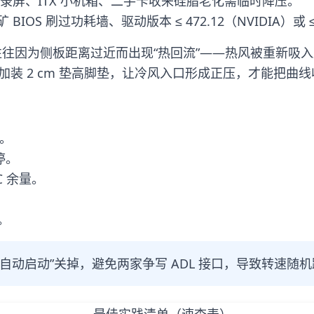
屏、ITX 小机箱、二手卡收来硅脂老化需临时降压。
OS 刷过功耗墙、驱动版本 ≤ 472.12（NVIDIA）或 ≤ 
显卡往往因为侧板距离过近而出现“热回流”——热风被重新吸入显卡
加装 2 cm 垫高脚垫，让冷风入口形成正压，才能把曲线收
荡。
停。
 ℃ 余量。
。
，请把“自动启动”关掉，避免两家争写 ADL 接口，导致转速